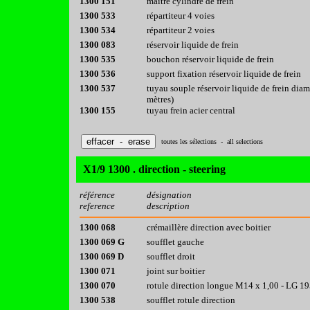
1300 151
maître cylindre de frein
1300 533
répartiteur 4 voies
1300 534
répartiteur 2 voies
1300 083
réservoir liquide de frein
1300 535
bouchon réservoir liquide de frein
1300 536
support fixation réservoir liquide de frein
1300 537
tuyau souple réservoir liquide de frein dia
mètres)
1300 155
tuyau frein acier central
toutes les sélections - all selections
X1/9 1300 . direction - steering
référence
désignation
reference
description
1300 068
crémaillère direction avec boitier
1300 069 G
soufflet gauche
1300 069 D
soufflet droit
1300 071
joint sur boitier
1300 070
rotule direction longue M14 x 1,00 - LG 
1300 538
soufflet rotule direction