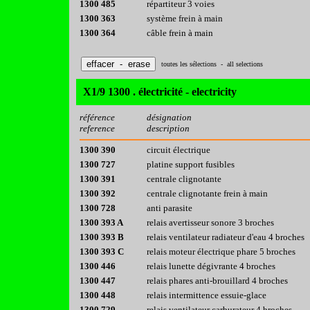
1300 485
répartiteur 3 voies
1300 363
système frein à main
1300 364
câble frein à main
toutes les sélections - all selections
X1/9 1300 . électricité - electricity
référence
désignation
reference
description
1300 390
circuit électrique
1300 727
platine support fusibles
1300 391
centrale clignotante
1300 392
centrale clignotante frein à main
1300 728
anti parasite
1300 393 A
relais avertisseur sonore 3 broches
1300 393 B
relais ventilateur radiateur d'eau 4 broches
1300 393 C
relais moteur électrique phare 5 broches
1300 446
relais lunette dégivrante 4 broches
1300 447
relais phares anti-brouillard 4 broches
1300 448
relais intermittence essuie-glace
1300 729
relais ventilateur carburateur 4 broches