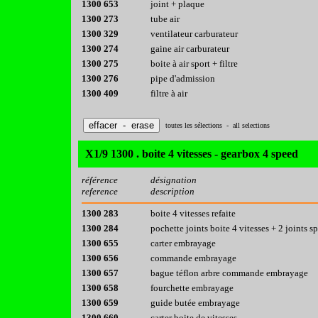
1300 653
joint + plaque
1300 273
tube air
1300 329
ventilateur carburateur
1300 274
gaine air carburateur
1300 275
boite à air sport + filtre
1300 276
pipe d'admission
1300 409
filtre à air
toutes les sélections - all selections
X1/9 1300 . boite 4 vitesses - gearbox 4 speed
référence
désignation
reference
description
1300 283
boite 4 vitesses refaite
1300 284
pochette joints boite 4 vitesses + 2 joints sp
1300 655
carter embrayage
1300 656
commande embrayage
1300 657
bague téflon arbre commande embrayage
1300 658
fourchette embrayage
1300 659
guide butée embrayage
1300 660
carter boite de vitesses