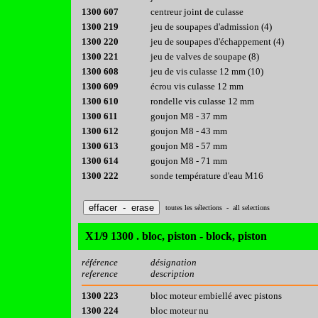
1300 607
centreur joint de culasse
1300 219
jeu de soupapes d'admission (4)
1300 220
jeu de soupapes d'échappement (4)
1300 221
jeu de valves de soupape (8)
1300 608
jeu de vis culasse 12 mm (10)
1300 609
écrou vis culasse 12 mm
1300 610
rondelle vis culasse 12 mm
1300 611
goujon M8 - 37 mm
1300 612
goujon M8 - 43 mm
1300 613
goujon M8 - 57 mm
1300 614
goujon M8 - 71 mm
1300 222
sonde température d'eau M16
toutes les sélections - all selections
X1/9 1300 . bloc, piston - block, piston
référence
désignation
reference
description
1300 223
bloc moteur embiellé avec pistons
1300 224
bloc moteur nu