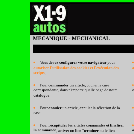
MECANIQUE - MECHANICAL
Vous devez
configurer votre navigateur
pour
autoriser l'utilisation des cookies et l'exécution des
a
scripts
.
Pour
commander
un article, cocher la case
correspondante, dans n'importe quelle page de notre
o
catalogue.
Pour
annuler
un article, annuler la sélection de la
case.
Pour
récapituler
les articles commandés
et finaliser
la commande
, activer un lien "
terminer
ou le lien