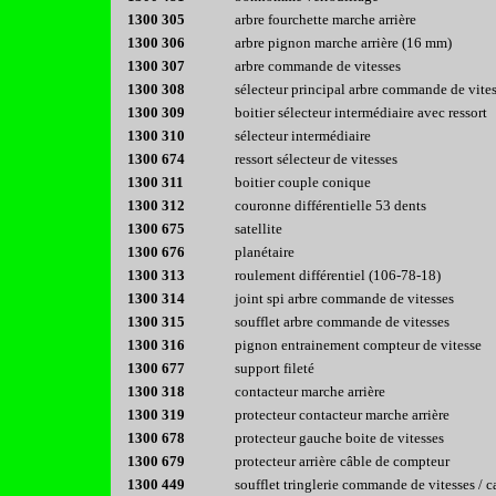
1300 305
arbre fourchette marche arrière
1300 306
arbre pignon marche arrière (16 mm)
1300 307
arbre commande de vitesses
1300 308
sélecteur principal arbre commande de vite
1300 309
boitier sélecteur intermédiaire avec ressort
1300 310
sélecteur intermédiaire
1300 674
ressort sélecteur de vitesses
1300 311
boitier couple conique
1300 312
couronne différentielle 53 dents
1300 675
satellite
1300 676
planétaire
1300 313
roulement différentiel (106-78-18)
1300 314
joint spi arbre commande de vitesses
1300 315
soufflet arbre commande de vitesses
1300 316
pignon entrainement compteur de vitesse
1300 677
support fileté
1300 318
contacteur marche arrière
1300 319
protecteur contacteur marche arrière
1300 678
protecteur gauche boite de vitesses
1300 679
protecteur arrière câble de compteur
1300 449
soufflet tringlerie commande de vitesses / c