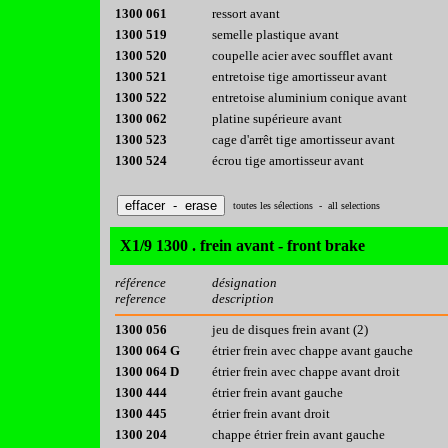
1300 061
ressort avant
1300 519
semelle plastique avant
1300 520
coupelle acier avec soufflet avant
1300 521
entretoise tige amortisseur avant
1300 522
entretoise aluminium conique avant
1300 062
platine supérieure avant
1300 523
cage d'arrêt tige amortisseur avant
1300 524
écrou tige amortisseur avant
toutes les sélections - all selections
X1/9 1300 . frein avant - front brake
référence
désignation
reference
description
1300 056
jeu de disques frein avant (2)
1300 064 G
étrier frein avec chappe avant gauche
1300 064 D
étrier frein avec chappe avant droit
1300 444
étrier frein avant gauche
1300 445
étrier frein avant droit
1300 204
chappe étrier frein avant gauche