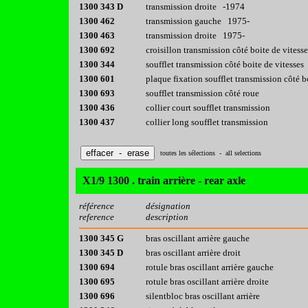
1300 343 D
transmission droite -1974
1300 462
transmission gauche 1975-
1300 463
transmission droite 1975-
1300 692
croisillon transmission côté boite de vitesse
1300 344
soufflet transmission côté boite de vitesses
1300 601
plaque fixation soufflet transmission côté b
1300 693
soufflet transmission côté roue
1300 436
collier court soufflet transmission
1300 437
collier long soufflet transmission
toutes les sélections - all selections
X1/9 1300 . train arrière - rear axle
référence
désignation
reference
description
1300 345 G
bras oscillant arrière gauche
1300 345 D
bras oscillant arrière droit
1300 694
rotule bras oscillant arrière gauche
1300 695
rotule bras oscillant arrière droite
1300 696
silentbloc bras oscillant arrière