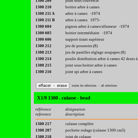
1300 209
joint sous couvercle
1300 210
boitier arbre à cames
1300 211 A
arbre à cames -1974
1300 211 B
arbre à cames 1975-
1300 604
pignon arbre à cames/allumeur -1974
1300 605
boitier intermédiaire -1974
1300 606
support tirant supérieur
1300 212
jeu de poussoirs (8)
1300 213
jeu de pastilles réglage soupapes (8)
1300 214
poulie distribution arbre à cames 42 dents à
1300 215
joint sous boitier arbre à cames
1300 216
joint spi arbre à cames
toutes les sélections - all selections
X1/9 1300 . culasse - head
référence
désignation
reference
description
1300 217
culasse complète
1300 207
pochette rodage (culasse 1300 cm3)
1300 218
joint de culasse