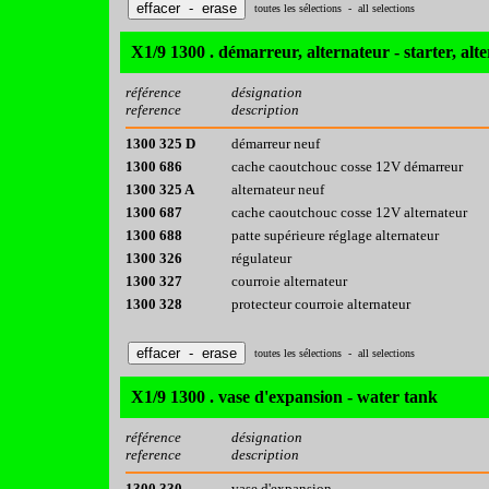
toutes les sélections - all selections
X1/9 1300 . démarreur, alternateur - starter, alt
référence
désignation
reference
description
1300 325 D
démarreur neuf
1300 686
cache caoutchouc cosse 12V démarreur
1300 325 A
alternateur neuf
1300 687
cache caoutchouc cosse 12V alternateur
1300 688
patte supérieure réglage alternateur
1300 326
régulateur
1300 327
courroie alternateur
1300 328
protecteur courroie alternateur
toutes les sélections - all selections
X1/9 1300 . vase d'expansion - water tank
référence
désignation
reference
description
1300 330
vase d'expansion