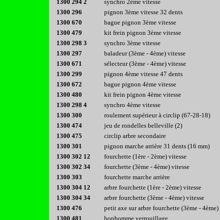
1300 294 2
synchro 2ème vitesse
1300 296
pignon 3ème vitesse 32 dents
1300 670
bague pignon 3ème vitesse
1300 479
kit frein pignon 3ème vitesse
1300 298 3
synchro 3ème vitesse
1300 297
baladeur (3ème - 4ème) vitesse
1300 671
sélecteur (3ème - 4ème) vitesse
1300 299
pignon 4ème vitesse 47 dents
1300 672
bague pignon 4ème vitesse
1300 480
kit frein pignon 4ème vitesse
1300 298 4
synchro 4ème vitesse
1300 300
roulement supérieur à circlip (67-28-18)
1300 474
jeu de rondelles belleville (2)
1300 475
circlip arbre secondaire
1300 301
pignon marche arrière 31 dents (16 mm)
1300 302 12
fourchette (1ère - 2ème) vitesse
1300 302 34
fourchette (3ème - 4ème) vitesse
1300 303
fourchette marche arrière
1300 304 12
arbre fourchette (1ère - 2ème) vitesse
1300 304 34
arbre fourchette (3ème - 4ème) vitesse
1300 476
petit axe sur arbre fourchette (3ème - 4ème)
1300 481
bonhomme verrouillage