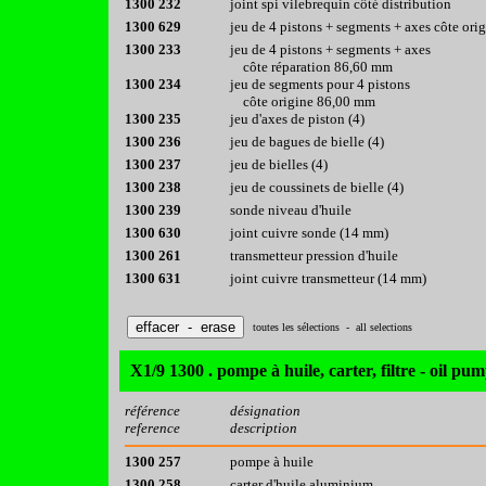
1300 232
joint spi vilebrequin côté distribution
1300 629
jeu de 4 pistons + segments + axes côte or
1300 233
jeu de 4 pistons + segments + axes
côte réparation 86,60 mm
1300 234
jeu de segments pour 4 pistons
côte origine 86,00 mm
1300 235
jeu d'axes de piston (4)
1300 236
jeu de bagues de bielle (4)
1300 237
jeu de bielles (4)
1300 238
jeu de coussinets de bielle (4)
1300 239
sonde niveau d'huile
1300 630
joint cuivre sonde (14 mm)
1300 261
transmetteur pression d'huile
1300 631
joint cuivre transmetteur (14 mm)
toutes les sélections - all selections
X1/9 1300 . pompe à huile, carter, filtre - oil pump
référence
désignation
reference
description
1300 257
pompe à huile
1300 258
carter d'huile aluminium