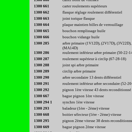
1300 661
carter roulements supérieurs
1300 662
flasque réglage roulement différentiel
1300 663
joint torique flasque
1300 664
plaque maintien billes de verrouillage
1300 665
bouchon remplissage huile
1300 666
bouchon vidange huile
1300 285
arbre primaire (1V12D), (2V17D), (3V22D),
(MA14D)
1300 286
roulement inférieur arbre primaire (50-22-1
1300 287
roulement supérieur à circlip (67-28-18)
1300 288
joint spi arbre primaire
1300 289
circlip arbre primaire
1300 290
arbre secondaire 13 dents différentiel
1300 291
roulement inférieur arbre secondaire (52-20
1300 292
pignon 1ère vitesse 43 dents reconditionné
1300 667
bague pignon 1ère vitesse
1300 294 1
synchro 1ère vitesse
1300 293
baladeur (1ère - 2ème) vitesse
1300 668
boitier sélecteur (1ère - 2ème) vitesse
1300 295
pignon 2ème vitesse 38 dents reconditionn
1300 669
bague pignon 2ème vitesse