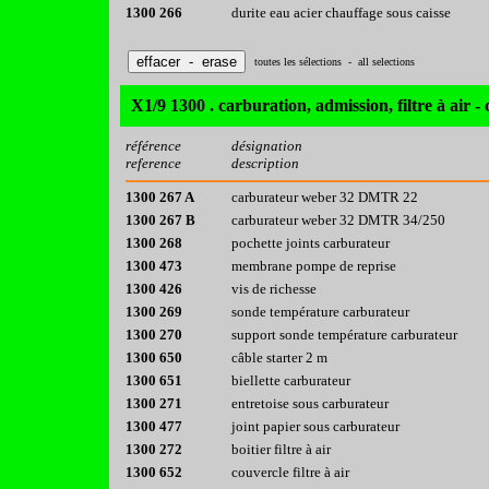
1300 266
durite eau acier chauffage sous caisse
toutes les sélections - all selections
X1/9 1300 . carburation, admission, filtre à air - 
référence
désignation
reference
description
1300 267 A
carburateur weber 32 DMTR 22
1300 267 B
carburateur weber 32 DMTR 34/250
1300 268
pochette joints carburateur
1300 473
membrane pompe de reprise
1300 426
vis de richesse
1300 269
sonde température carburateur
1300 270
support sonde température carburateur
1300 650
câble starter 2 m
1300 651
biellette carburateur
1300 271
entretoise sous carburateur
1300 477
joint papier sous carburateur
1300 272
boitier filtre à air
1300 652
couvercle filtre à air