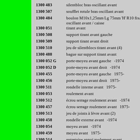
1300 483
silentbloc bras oscillant avant
1300 507
soufflet rotule bras oscillant avant
1300 484
boulon M10x1,25mm Lg 75mm 'H' R10 fixa
oscillant avant / caisse
1300 051
tirant avant
1300 508
support tirant avant gauche
1300 509
support tirant avant droit
1300 510
jeu de silentblocs tirant avant (4)
1300 488
bague sur support tirant avant
1300 052 G
porte-moyeu avant gauche -1974
1300 052 D
porte-moyeu avant droit -1974
1300 455
porte-moyeu avant gauche 1975-
1300 456
porte-moyeu avant droit 1975-
1300 511
rondelle interne avant 1975-
1300 053
roulement avant
1300 512
écrou serrage roulement avant -1974
1300 457
écrou serrage roulement avant 1975-
1300 513
jeu de joints à lèvre avant (2)
1300 458
rondelle externe avant -1974
1300 054
moyeu avant -1974
1300 459
moyeu avant 1975-
1300 514
entretoise appui roulement avant