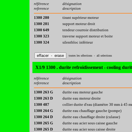
référence
désignation
reference
description
1300 280
tirant supérieur moteur
1300 281
support moteur droit
1300 649
tendeur courroie distribution
1300 323
traverse support moteur et boite
1300 324
silentbloc inférieur
toutes les sélections - all selections
X1/9 1300 . durite refroidissement - cooling durit
référence
désignation
reference
description
1300 263 G
durite eau moteur gauche
1300 263 D
durite eau moteur droite
1300 487
collier durite d'eau (diamètre 30 mm à 45 
1300 264 G
durite eau chauffage gauche (pompe)
1300 264 D
durite eau chauffage droite (culasse)
1300 265 G
durite eau acier sous caisse gauche
1300 265 D
durite eau acier sous caisse droite