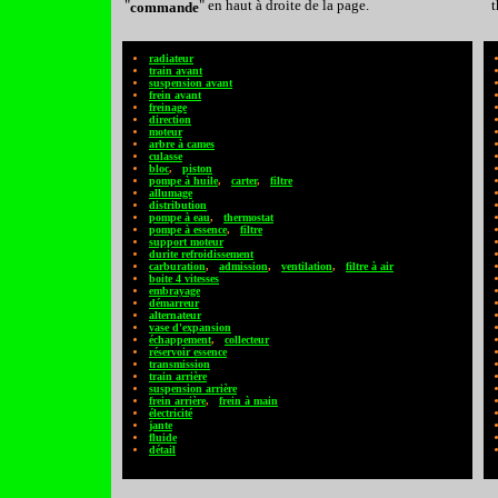
"
" en haut à droite de la page.
t
commande
radiateur
train avant
suspension avant
frein avant
freinage
direction
moteur
arbre à cames
culasse
bloc
,
piston
pompe à huile
,
carter
,
filtre
allumage
distribution
pompe à eau
,
thermostat
pompe à essence
,
filtre
support moteur
durite refroidissement
carburation
,
admission
,
ventilation
,
filtre à air
boite 4 vitesses
embrayage
démarreur
alternateur
vase d'expansion
échappement
,
collecteur
réservoir essence
transmission
train arrière
suspension arrière
frein arrière
,
frein à main
électricité
jante
fluide
détail