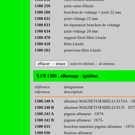
1300 259
joint carter d'huile
1300 260
bouchon de vidange + joint 22 mm
1300 632
joint vidange 22 mm
1300 633
kit réparation bouchon de vidange
1300 634
joint vidange 24 mm
1300 470
support fileté filtre à huile
1300 410
filtre à huile
1300 262
protecteur filtre à huile
toutes les sélections - all selections
X1/9 1300 . allumage - ignition
référence
désignation
reference
description
1300 240 A
allumeur MAGNETI MARELLI S153A -1
1300 240 B
allumeur MAGNETI MARELLI S135 197
1300 241 A
pignon allumeur -1974
1300 241 B
pignon allumeur 1975-
1300 635
bouchon maintien pignon allumeur -1974
1300 636
fixation allumeur