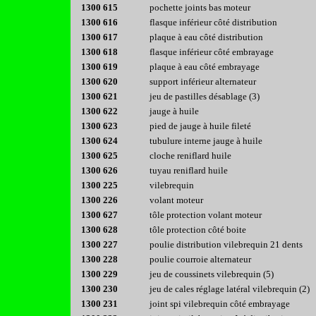
1300 615
pochette joints bas moteur
1300 616
flasque inférieur côté distribution
1300 617
plaque à eau côté distribution
1300 618
flasque inférieur côté embrayage
1300 619
plaque à eau côté embrayage
1300 620
support inférieur alternateur
1300 621
jeu de pastilles désablage (3)
1300 622
jauge à huile
1300 623
pied de jauge à huile fileté
1300 624
tubulure interne jauge à huile
1300 625
cloche reniflard huile
1300 626
tuyau reniflard huile
1300 225
vilebrequin
1300 226
volant moteur
1300 627
tôle protection volant moteur
1300 628
tôle protection côté boite
1300 227
poulie distribution vilebrequin 21 dents
1300 228
poulie courroie alternateur
1300 229
jeu de coussinets vilebrequin (5)
1300 230
jeu de cales réglage latéral vilebrequin (2)
1300 231
joint spi vilebrequin côté embrayage