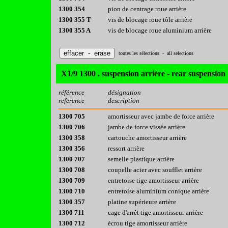
1300 354
pion de centrage roue arrière
1300 355 T
vis de blocage roue tôle arrière
1300 355 A
vis de blocage roue aluminium arrière
toutes les sélections - all selections
X1/9 1300 . suspension arrière - rear suspension
référence
désignation
reference
description
1300 705
amortisseur avec jambe de force arrière
1300 706
jambe de force vissée arrière
1300 358
cartouche amortisseur arrière
1300 356
ressort arrière
1300 707
semelle plastique arrière
1300 708
coupelle acier avec soufflet arrière
1300 709
entretoise tige amortisseur arrière
1300 710
entretoise aluminium conique arrière
1300 357
platine supérieure arrière
1300 711
cage d'arrêt tige amortisseur arrière
1300 712
écrou tige amortisseur arrière