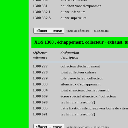
1300 331
bouchon vase d'expansion
1300 332 I
durite inférieure
1300 332 S
durite supérieure
toutes les sélections - all selections
X1/9 1300 . échappement, collecteur - exhaust, t
référence
désignation
reference
description
1300 277
collecteur d'échappement
1300 278
joint collecteur culasse
1300 279
tôle pare-chaleur collecteur
1300 333
silencieux d'échappement
1300 334
joint silencieux d'échappement
1300 689
écrou spécial silencieux / collecteur
1300 690
jeu kit vis + ressort (2)
1300 335
patte fixation silencieux vers boite de vites
1300 691
jeu kit vis + ressort (2)
toutes les sélections - all selections