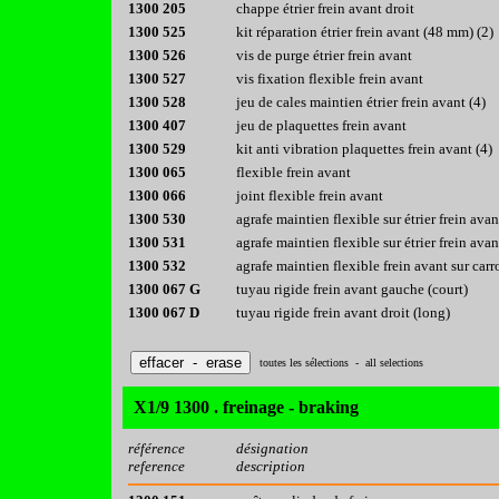
1300 205
chappe étrier frein avant droit
1300 525
kit réparation étrier frein avant (48 mm) (2)
1300 526
vis de purge étrier frein avant
1300 527
vis fixation flexible frein avant
1300 528
jeu de cales maintien étrier frein avant (4)
1300 407
jeu de plaquettes frein avant
1300 529
kit anti vibration plaquettes frein avant (4)
1300 065
flexible frein avant
1300 066
joint flexible frein avant
1300 530
agrafe maintien flexible sur étrier frein ava
1300 531
agrafe maintien flexible sur étrier frein avan
1300 532
agrafe maintien flexible frein avant sur carr
1300 067 G
tuyau rigide frein avant gauche (court)
1300 067 D
tuyau rigide frein avant droit (long)
toutes les sélections - all selections
X1/9 1300 . freinage - braking
référence
désignation
reference
description