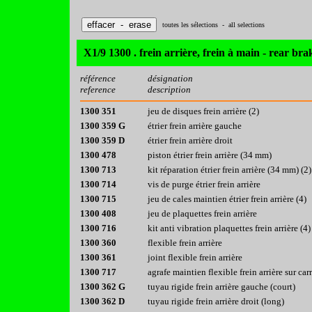
toutes les sélections - all selections
X1/9 1300 . frein arrière, frein à main - rear br
référence
désignation
reference
description
1300 351
jeu de disques frein arrière (2)
1300 359 G
étrier frein arrière gauche
1300 359 D
étrier frein arrière droit
1300 478
piston étrier frein arrière (34 mm)
1300 713
kit réparation étrier frein arrière (34 mm) (2)
1300 714
vis de purge étrier frein arrière
1300 715
jeu de cales maintien étrier frein arrière (4)
1300 408
jeu de plaquettes frein arrière
1300 716
kit anti vibration plaquettes frein arrière (4)
1300 360
flexible frein arrière
1300 361
joint flexible frein arrière
1300 717
agrafe maintien flexible frein arrière sur car
1300 362 G
tuyau rigide frein arrière gauche (court)
1300 362 D
tuyau rigide frein arrière droit (long)