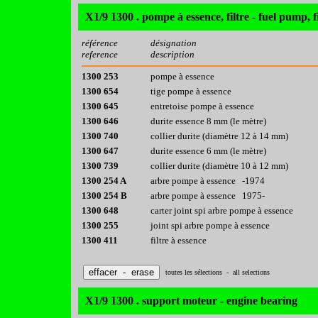
X1/9 1300 . pompe à essence, filtre - fuel pump, fi
référence
désignation
reference
description
1300 253
pompe à essence
1300 654
tige pompe à essence
1300 645
entretoise pompe à essence
1300 646
durite essence 8 mm (le mètre)
1300 740
collier durite (diamètre 12 à 14 mm)
1300 647
durite essence 6 mm (le mètre)
1300 739
collier durite (diamètre 10 à 12 mm)
1300 254 A
arbre pompe à essence -1974
1300 254 B
arbre pompe à essence 1975-
1300 648
carter joint spi arbre pompe à essence
1300 255
joint spi arbre pompe à essence
1300 411
filtre à essence
toutes les sélections - all selections
X1/9 1300 . support moteur - engine bearing