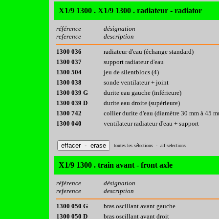
X1/9 1300 . X1/9 1300 . radiateur - radiator
référence
désignation
reference
description
1300 036
radiateur d'eau (échange standard)
1300 037
support radiateur d'eau
1300 504
jeu de silentblocs (4)
1300 038
sonde ventilateur + joint
1300 039 G
durite eau gauche (inférieure)
1300 039 D
durite eau droite (supérieure)
1300 742
collier durite d'eau (diamètre 30 mm à 45 
1300 040
ventilateur radiateur d'eau + support
toutes les sélections - all selections
X1/9 1300 . train avant - front axle
référence
désignation
reference
description
1300 050 G
bras oscillant avant gauche
1300 050 D
bras oscillant avant droit