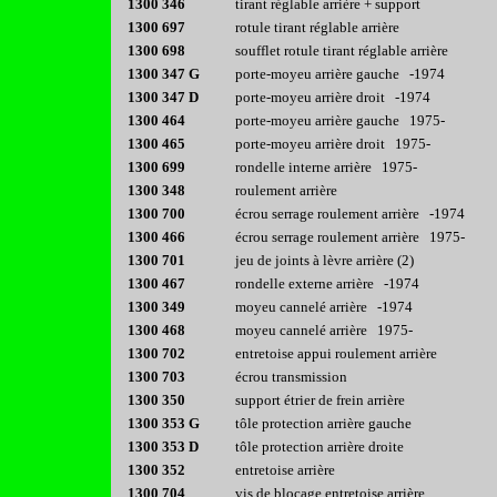
1300 346
tirant réglable arrière + support
1300 697
rotule tirant réglable arrière
1300 698
soufflet rotule tirant réglable arrière
1300 347 G
porte-moyeu arrière gauche -1974
1300 347 D
porte-moyeu arrière droit -1974
1300 464
porte-moyeu arrière gauche 1975-
1300 465
porte-moyeu arrière droit 1975-
1300 699
rondelle interne arrière 1975-
1300 348
roulement arrière
1300 700
écrou serrage roulement arrière -1974
1300 466
écrou serrage roulement arrière 1975-
1300 701
jeu de joints à lèvre arrière (2)
1300 467
rondelle externe arrière -1974
1300 349
moyeu cannelé arrière -1974
1300 468
moyeu cannelé arrière 1975-
1300 702
entretoise appui roulement arrière
1300 703
écrou transmission
1300 350
support étrier de frein arrière
1300 353 G
tôle protection arrière gauche
1300 353 D
tôle protection arrière droite
1300 352
entretoise arrière
1300 704
vis de blocage entretoise arrière